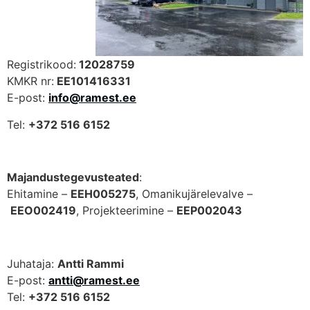
Registrikood:
12028759
KMKR nr:
EE101416331
E-post:
info@ramest.ee
Tel:
+372 516 6152
Majandustegevusteated
:
Ehitamine –
EEH005275
, Omanikujärelevalve –
EEO002419
, Projekteerimine –
EEP002043
Juhataja:
Antti Rammi
E-post:
antti@ramest.ee
Tel:
+372 516 6152