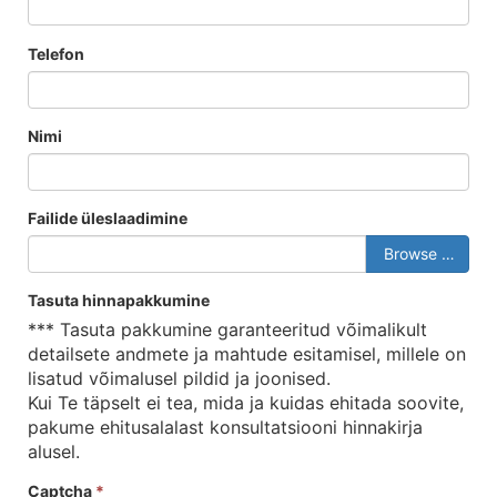
Telefon
Nimi
Failide üleslaadimine
Browse …
Tasuta hinnapakkumine
*** Tasuta pakkumine garanteeritud võimalikult
detailsete andmete ja mahtude esitamisel, millele on
lisatud võimalusel pildid ja joonised.
Kui Te täpselt ei tea, mida ja kuidas ehitada soovite,
pakume ehitusalalast konsultatsiooni hinnakirja
alusel.
Captcha
*