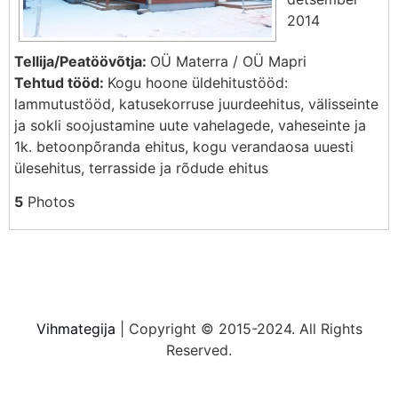
2014
Tellija/Peatöövõtja:
OÜ Materra / OÜ Mapri
Tehtud tööd:
Kogu hoone üldehitustööd:
lammutustööd, katusekorruse juurdeehitus, välisseinte
ja sokli soojustamine uute vahelagede, vaheseinte ja
1k. betoonpõranda ehitus, kogu verandaosa uuesti
ülesehitus, terrasside ja rõdude ehitus
5
Photos
Vihmategija
| Copyright © 2015-2024. All Rights
Reserved.