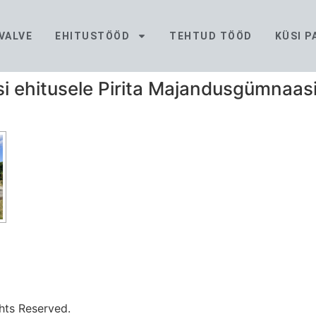
VALVE
EHITUSTÖÖD
TEHTUD TÖÖD
KÜSI 
si ehitusele Pirita Majandusgümnaas
hts Reserved.