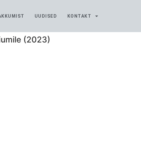
PAKKUMIST
UUDISED
KONTAKT
iumile (2023)