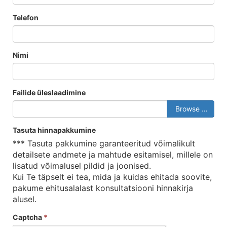
Telefon
Nimi
Failide üleslaadimine
Browse …
Tasuta hinnapakkumine
*** Tasuta pakkumine garanteeritud võimalikult
detailsete andmete ja mahtude esitamisel, millele on
lisatud võimalusel pildid ja joonised.
Kui Te täpselt ei tea, mida ja kuidas ehitada soovite,
pakume ehitusalalast konsultatsiooni hinnakirja
alusel.
Captcha
*