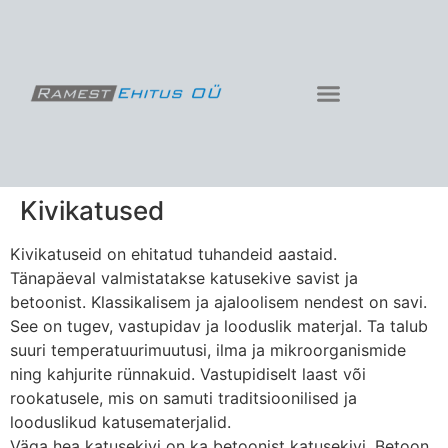
Kivikatused
Kivikatuseid on ehitatud tuhandeid aastaid.
Tänapäeval valmistatakse katusekive savist ja
betoonist. Klassikalisem ja ajaloolisem nendest on savi.
See on tugev, vastupidav ja looduslik materjal. Ta talub
suuri temperatuurimuutusi, ilma ja mikroorganismide
ning kahjurite rünnakuid. Vastupidiselt laast või
rookatusele, mis on samuti traditsioonilised ja
looduslikud katusematerjalid.
Väga hea katusekivi on ka betoonist katusekivi. Betoon