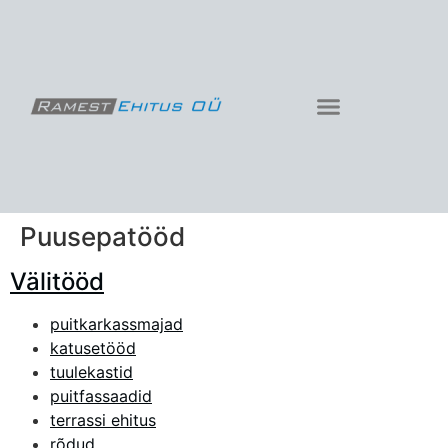
Puusepatööd
Välitööd
puitkarkassmajad
katusetööd
tuulekastid
puitfassaadid
terrassi ehitus
rõdud