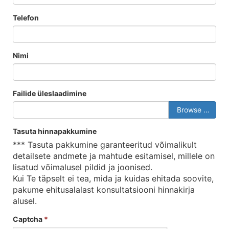
Telefon
Nimi
Failide üleslaadimine
Browse …
Tasuta hinnapakkumine
*** Tasuta pakkumine garanteeritud võimalikult
detailsete andmete ja mahtude esitamisel, millele on
lisatud võimalusel pildid ja joonised.
Kui Te täpselt ei tea, mida ja kuidas ehitada soovite,
pakume ehitusalalast konsultatsiooni hinnakirja
alusel.
Captcha
*