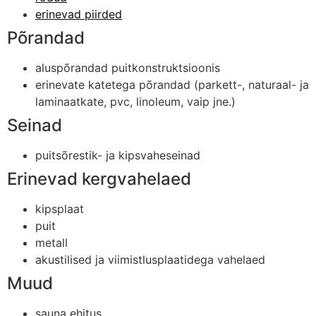
erinevad piirded
Põrandad
aluspõrandad puitkonstruktsioonis
erinevate katetega põrandad (parkett-, naturaal- ja
laminaatkate, pvc, linoleum, vaip jne.)
Seinad
puitsõrestik- ja kipsvaheseinad
Erinevad kergvahelaed
kipsplaat
puit
metall
akustilised ja viimistlusplaatidega vahelaed
Muud
sauna ehitus